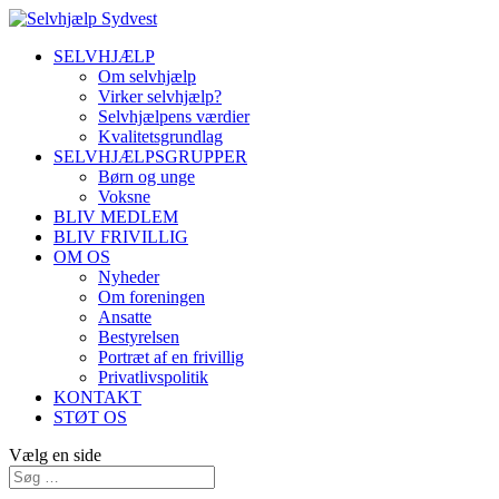
SELVHJÆLP
Om selvhjælp
Virker selvhjælp?
Selvhjælpens værdier
Kvalitetsgrundlag
SELVHJÆLPSGRUPPER
Børn og unge
Voksne
BLIV MEDLEM
BLIV FRIVILLIG
OM OS
Nyheder
Om foreningen
Ansatte
Bestyrelsen
Portræt af en frivillig
Privatlivspolitik
KONTAKT
STØT OS
Vælg en side