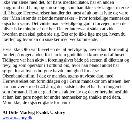
ikke var alene med det, for hans medfacilitator, har en anden
baggrund end ham, og kan se ting, som han ikke selv lægger mærke
til. I begge Herreværelser handler det mest af alt om at lytte og være
der “Man lærer da at kende mennesker – hvor forskellige mennesker
også kan være. Det vidste man selvfølgelig godt i forvejen, men det
bliver ikke mindre af det her. Det er interessant sådan at vide,
hvordan man skal gebærde sig. Det er jo ikke lige meget, hvem du
træffer, og hvordan du snakker med vedkommende.”
Hvis ikke Otto var blevet en del af Selvhjælp, havde han formentlig
fundet på noget andet, for han kan godt lide at komme ud af huset.
Tidligere var han aktiv i foreningslivet både på scenen til dilettant og
revy, og som operatør i Toftlund bio, hvor han blandt andet har
sørget for at byens borgere havde mulighed for at se
Olsenbandenfilm. I dag er mandag ugens travleste dag, med
Herreværelset om formiddagen og i Gram mandskor om aftenen, her
har han været med i 40 år og den sidste halvdel har han fungeret
som formand. Han er glad for sit aktive liv og det er betydningsfuldt,
at han kan gøre noget for andre mennesker og snakke med dem.
Mon ikke, de også er glade for ham?
Af Ditte Madvig Evald,
U-story
www.u-story.dk