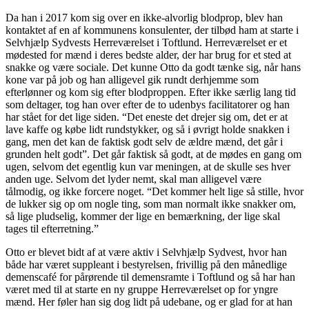
Da han i 2017 kom sig over en ikke-alvorlig blodprop, blev han
kontaktet af en af kommunens konsulenter, der tilbød ham at starte i
Selvhjælp Sydvests Herreværelset i Toftlund. Herreværelset er et
mødested for mænd i deres bedste alder, der har brug for et sted at
snakke og være sociale. Det kunne Otto da godt tænke sig, når hans
kone var på job og han alligevel gik rundt derhjemme som
efterlønner og kom sig efter blodproppen. Efter ikke særlig lang tid
som deltager, tog han over efter de to udenbys facilitatorer og han
har stået for det lige siden. “Det eneste det drejer sig om, det er at
lave kaffe og købe lidt rundstykker, og så i øvrigt holde snakken i
gang, men det kan de faktisk godt selv de ældre mænd, det går i
grunden helt godt”. Det går faktisk så godt, at de mødes en gang om
ugen, selvom det egentlig kun var meningen, at de skulle ses hver
anden uge. Selvom det lyder nemt, skal man alligevel være
tålmodig, og ikke forcere noget. “Det kommer helt lige så stille, hvor
de lukker sig op om nogle ting, som man normalt ikke snakker om,
så lige pludselig, kommer der lige en bemærkning, der lige skal
tages til efterretning.”
Otto er blevet bidt af at være aktiv i Selvhjælp Sydvest, hvor han
både har været suppleant i bestyrelsen, frivillig på den månedlige
demenscafé for pårørende til demensramte i Toftlund og så har han
været med til at starte en ny gruppe Herreværelset op for yngre
mænd. Her føler han sig dog lidt på udebane, og er glad for at han