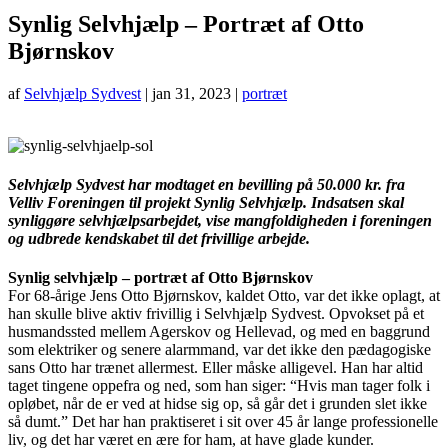
Synlig Selvhjælp – Portræt af Otto
Bjørnskov
af
Selvhjælp Sydvest
|
jan 31, 2023
|
portræt
Selvhjælp Sydvest har modtaget en bevilling på 50.000 kr. fra
Velliv Foreningen til projekt Synlig Selvhjælp. Indsatsen skal
synliggøre selvhjælpsarbejdet, vise mangfoldigheden i foreningen
og udbrede kendskabet til det frivillige arbejde.
Synlig selvhjælp – portræt af Otto Bjørnskov
For 68-årige Jens Otto Bjørnskov, kaldet Otto, var det ikke oplagt, at
han skulle blive aktiv frivillig i Selvhjælp Sydvest. Opvokset på et
husmandssted mellem Agerskov og Hellevad, og med en baggrund
som elektriker og senere alarmmand, var det ikke den pædagogiske
sans Otto har trænet allermest. Eller måske alligevel. Han har altid
taget tingene oppefra og ned, som han siger: “Hvis man tager folk i
opløbet, når de er ved at hidse sig op, så går det i grunden slet ikke
så dumt.” Det har han praktiseret i sit over 45 år lange professionelle
liv, og det har været en ære for ham, at have glade kunder.