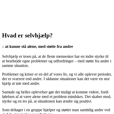
Selvhjælp
“Styrken til at bearbejde egne
problemer
med støtte fra andre”
Hvad er selvhjælp?
– at kunne stå alene, med støtte fra andre
Selvhjælp er troen på, at de fleste mennesker har en indre styrke til
at bearbejde egne problemer og udfordringer – med støtte fra andre i
samme situation.
Problemer og kriser er en del af vores liv, og vi alle oplever perioder,
der er sværere end andre. I sådanne situationer kan det være en stor
hjælp at tale med andre.
Samtale og fælles oplevelser gør det muligt at komme videre, fordi
følelsen af at være alene med et problem mindskes. Det skaber mod,
styrke og en tro på, at situationen kan ændre sig positivt.
Som deltager i en gruppe hjælper og støtter man samtidig andre ved