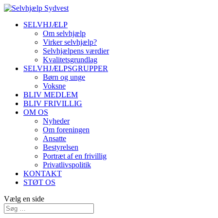
SELVHJÆLP
Om selvhjælp
Virker selvhjælp?
Selvhjælpens værdier
Kvalitetsgrundlag
SELVHJÆLPSGRUPPER
Børn og unge
Voksne
BLIV MEDLEM
BLIV FRIVILLIG
OM OS
Nyheder
Om foreningen
Ansatte
Bestyrelsen
Portræt af en frivillig
Privatlivspolitik
KONTAKT
STØT OS
Vælg en side