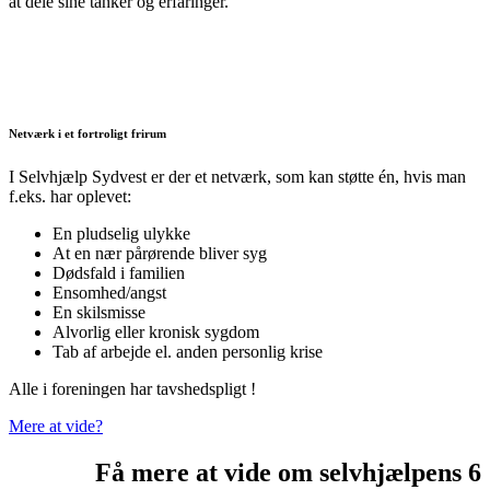
at dele sine tanker og erfaringer.
Netværk i et fortroligt frirum
I Selvhjælp Sydvest er der et netværk, som kan støtte én, hvis man
f.eks. har oplevet:
En pludselig ulykke
At en nær pårørende bliver syg
Dødsfald i familien
Ensomhed/angst
En skilsmisse
Alvorlig eller kronisk sygdom
Tab af arbejde el. anden personlig krise
Alle i foreningen har tavshedspligt !
Mere at vide?
Få mere at vide om selvhjælpens 6