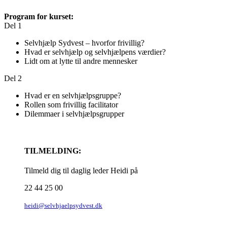
Program for kurset:
Del 1
Selvhjælp Sydvest – hvorfor frivillig?
Hvad er selvhjælp og selvhjælpens værdier?
Lidt om at lytte til andre mennesker
Del 2
Hvad er en selvhjælpsgruppe?
Rollen som frivillig facilitator
Dilemmaer i selvhjælpsgrupper
TILMELDING:
Tilmeld dig til daglig leder Heidi på
22 44 25 00
heidi@selvhjaelpsydvest.dk