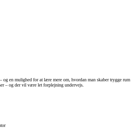
r – og en mulighed for at lære mere om, hvordan man skaber trygge rum fo
er – og der vil være let forplejning undervejs.
ator