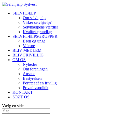
SELVHJÆLP
Om selvhjælp
Virker selvhjælp?
Selvhjælpens værdier
Kvalitetsgrundlag
SELVHJÆLPSGRUPPER
Børn og unge
Voksne
BLIV MEDLEM
BLIV FRIVILLIG
OM OS
Nyheder
Om foreningen
Ansatte
Bestyrelsen
Portræt af en frivillig
Privatlivspolitik
KONTAKT
STØT OS
Vælg en side